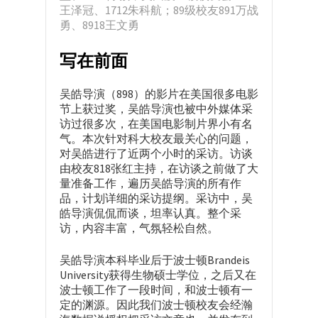
王泽冠、1712朱科航；89级校友891万战
勇、8918王文勇
写在前面
吴皓导演（898）的影片在美国很多电影
节上获过奖，吴皓导演也被中外媒体采
访过很多次，在美国电影制片界小有名
气。本次针对科大校友最关心的问题，
对吴皓进行了近两个小时的采访。访谈
由校友818张红主持，在访谈之前做了大
量准备工作，遍历吴皓导演的所有作
品，计划详细的采访提纲。采访中，吴
皓导演侃侃而谈，坦率认真。整个采
访，内容丰富，气氛轻松自然。
吴皓导演本科毕业后于波士顿Brandeis
University获得生物硕士学位，之后又在
波士顿工作了一段时间，和波士顿有一
定的渊源。因此我们波士顿校友会经瀚