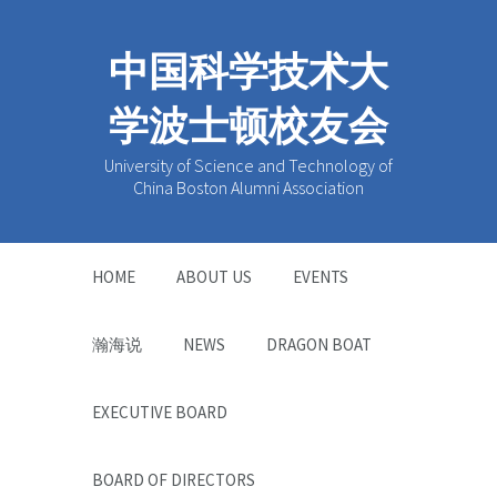
中国科学技术大
学波士顿校友会
University of Science and Technology of
China Boston Alumni Association
HOME
ABOUT US
EVENTS
瀚海说
NEWS
DRAGON BOAT
EXECUTIVE BOARD
BOARD OF DIRECTORS