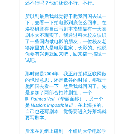
还不行吗？他们还说不行、不行。
所以到最后我就觉得干脆我回国去试一
下，去看一下拍电影到底怎么回事。在
洛杉矶觉得自己写剧本指望靠有一天卖
剧本太不现实了。我通过科大校友认识
了一些国内做电影的朋友，一位校友老
婆家里的人是电影世家，长影的。他说
你要有兴趣就回来吧，回来搞一搞试一
试吧。
那时候是2004年，我正好觉得互联网做
的也没意思，还是低谷的时候，那我干
脆回国去看一下，然后我就回国了。先
是参加了两部合拍片剧组，一个
叫
Painted Veil
（华丽面纱），另一个
是
Mission
:
Impossibl
e
III
，在上海拍的。
自己也还写剧本，觉得要进入好莱坞就
要写剧本。
后来在剧组上碰到一个纽约大学电影学