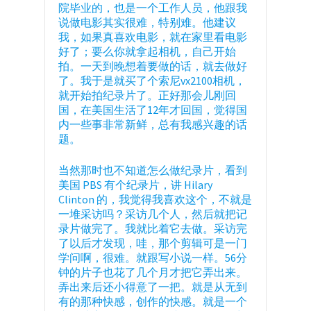
院毕业的，也是一个工作人员，他跟我
说做电影其实很难，特别难。他建议
我，如果真喜欢电影，就在家里看电影
好了；要么你就拿起相机，自己开始
拍。一天到晚想着要做的话，就去做好
了。我于是就买了个索尼vx2100相机，
就开始拍纪录片了。正好那会儿刚回
国，在美国生活了12年才回国，觉得国
内一些事非常新鲜，总有我感兴趣的话
题。
当然那时也不知道怎么做纪录片，看到
美国 PBS 有个纪录片，讲 Hilary
Clinton 的，我觉得我喜欢这个，不就是
一堆采访吗？采访几个人，然后就把记
录片做完了。我就比着它去做。采访完
了以后才发现，哇，那个剪辑可是一门
学问啊，很难。就跟写小说一样。56分
钟的片子也花了几个月才把它弄出来。
弄出来后还小得意了一把。就是从无到
有的那种快感，创作的快感。就是一个