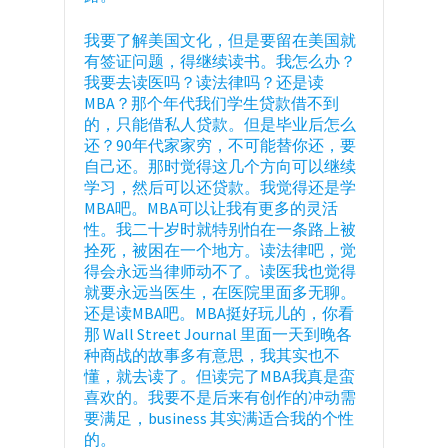
我要了解美国文化，但是要留在美国就
有签证问题，得继续读书。我怎么办？
我要去读医吗？读法律吗？还是读
MBA？那个年代我们学生贷款借不到
的，只能借私人贷款。但是毕业后怎么
还？90年代家家穷，不可能替你还，要
自己还。那时觉得这几个方向可以继续
学习，然后可以还贷款。我觉得还是学
MBA吧。MBA可以让我有更多的灵活
性。我二十岁时就特别怕在一条路上被
拴死，被困在一个地方。读法律吧，觉
得会永远当律师动不了。读医我也觉得
就要永远当医生，在医院里面多无聊。
还是读MBA吧。MBA挺好玩儿的，你看
那 Wall Street Journal 里面一天到晚各
种商战的故事多有意思，我其实也不
懂，就去读了。但读完了MBA我真是蛮
喜欢的。我要不是后来有创作的冲动需
要满足，business 其实满适合我的个性
的。