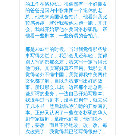
的工作在洛杉矶。很偶然有一个好朋友
的爸爸是国内中影集团一个退休的老
总，他想来美国做合拍片。他看到我比
较感兴趣，就让我帮他去跑一跑，开开
会。我就开始帮他在美国洛杉矶跑，帮
他看一些剧本，一些所谓的合拍片。
那是2003年的时候。当时我觉得那些故
事写得太烂了。我那会儿还年轻，觉得
别人写的都那么差，我来写一定写得比
他们好。其实写好真不容易。我那会儿
觉得老外不懂中国，我觉得我中美两种
文化都了解，自以为我能写出好的故
事。所以那会儿就一边帮那个老总跑一
些所谓的业务，一边自己开始写剧本。
我没学过写剧本，没学过创作，就去买
了几本书，然后就吭哧吭哧的开始写剧
本。正好又认识了一些在洛杉矶的华人
剧作家编剧，拿给他们看，他们说不
行，要改；而且不停地改、改、改。每
次改完了，我觉得我已经写得很好了，