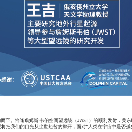
如约而至。恰逢詹姆斯·韦伯空间望远镜（JWST）的顺利发射，美
授将把我们的目光从尘世短暂的挪开，面对“人类在宇宙中是否孤