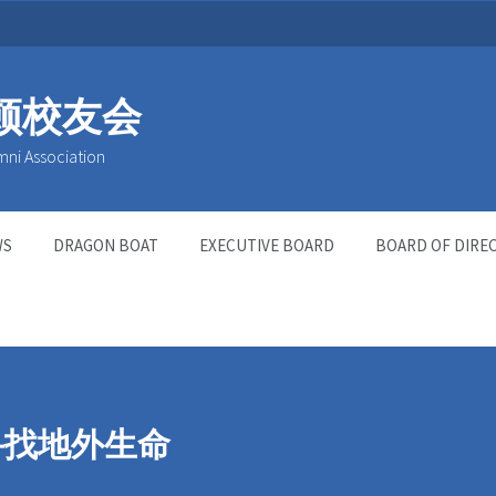
顿校友会
mni Association
WS
DRAGON BOAT
EXECUTIVE BOARD
BOARD OF DIRE
寻找地外生命