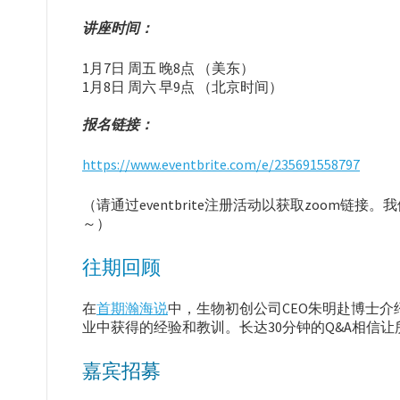
讲座时间：
1月7日 周五 晚8点 （美东）
1月8日 周六 早9点 （北京时间）
报名链接：
https://www.eventbrite.com/e/235691558797
（请通过eventbrite注册活动以获取zoom链
～）
往期回顾
在
首期瀚海说
中，生物初创公司CEO朱明赴博士
业中获得的经验和教训。长达30分钟的Q&A相信
嘉宾招募