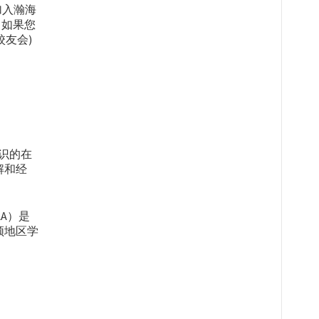
加入瀚海
。如果您
校友会)
知识的在
解和经
BAA）是
顿地区学