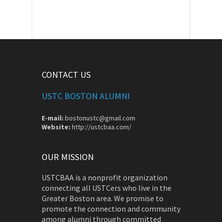
CONTACT US
USTC BOSTON ALUMNI
E-mail:
bostonustc@gmail.com
Website:
http://ustcbaa.com/
OUR MISSION
USTCBAA is a nonprofit organization
connecting all USTCers who live in the
Greater Boston area. We promise to
promote the connection and community
among alumni through committed