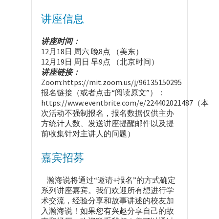
讲座信息
讲座时间：
12月18日 周六 晚8点 （美东）
12月19日 周日 早9点 （北京时间）
讲座链接：
Zoom:https://mit.zoom.us/j/96135150295
报名链接（或者点击“阅读原文”）：
https://www.eventbrite.com/e/224402021487（本
次活动不强制报名，报名数据仅供主办
方统计人数、发送讲座提醒邮件以及提
前收集针对主讲人的问题）
嘉宾招募
瀚海说将通过“邀请+报名”的方式确定
系列讲座嘉宾。我们欢迎所有想进行学
术交流，经验分享和故事讲述的校友加
入瀚海说！如果您有兴趣分享自己的故