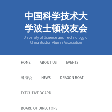
中国科学技术大
学波士顿校友会
University of Science and Technology of
China Boston Alumni Association
HOME
ABOUT US
EVENTS
瀚海说
NEWS
DRAGON BOAT
EXECUTIVE BOARD
BOARD OF DIRECTORS