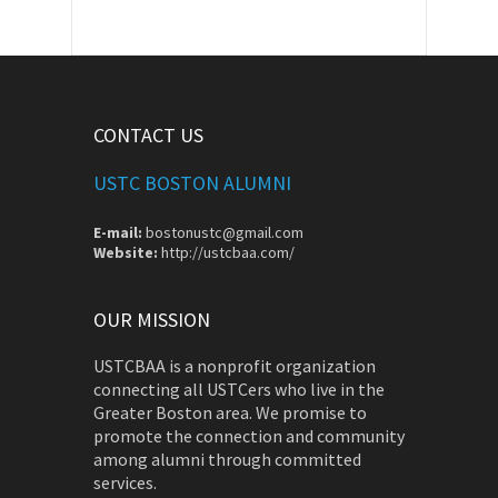
CONTACT US
USTC BOSTON ALUMNI
E-mail:
bostonustc@gmail.com
Website:
http://ustcbaa.com/
OUR MISSION
USTCBAA is a nonprofit organization
connecting all USTCers who live in the
Greater Boston area. We promise to
promote the connection and community
among alumni through committed
services.