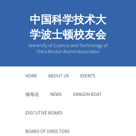
中国科学技术大
学波士顿校友会
University of Science and Technology of
China Boston Alumni Association
HOME
ABOUT US
EVENTS
瀚海说
NEWS
DRAGON BOAT
EXECUTIVE BOARD
BOARD OF DIRECTORS