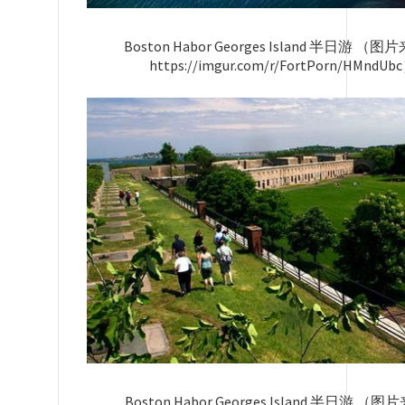
Boston Habor Georges Island 半日游 （
https://imgur.com/r/FortPorn/HMndUb
Boston Habor Georges Island 半日游 （