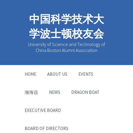
中国科学技术大
学波士顿校友会
University of Science and Technology of
China Boston Alumni Association
HOME
ABOUT US
EVENTS
瀚海说
NEWS
DRAGON BOAT
EXECUTIVE BOARD
BOARD OF DIRECTORS