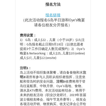
报名方法
报名链接
（此次活动报名G岛半日游和Oye’s晚宴
请各位校友分开报名）
费用设置：
1) G岛：成人$22，儿童（小于18岁）$15;注
明：G岛报名截止日期9月18日（以便志愿者
提前3个工作日确定人数完成预约）2) Oye’s
晚宴& Networking：成人$25, 儿童$10 (online)
成人$27, 儿童$12 (onsite)
注明1：
岛上活动不组织集体聚餐，请自备食物和水
注
明2:
请所有参与人员听从组织者指挥，注意坐
船和登岛时的安全问题。
注明3:
收费将用于登
岛往返船票、中秋月饼、Oye’s场地、食物、
酒水及KTV费用。本次活动如有结余， 将用于
未来的校友活动（职业沙龙研讨、2019年首届
波士顿校友峰会、端午节龙舟赛等）。校友会
各项活动开销、物资购买、收支记录会公开给