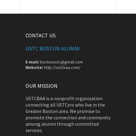
CONTACT US
USTC BOSTON ALUMNI
E-mail:
bostonustc@gmail.com
Website:
http://ustcbaa.com/
OUR MISSION
USTCBAA is a nonprofit organization
connecting all USTCers who live in the
Greater Boston area. We promise to
promote the connection and community
among alumni through committed
services.