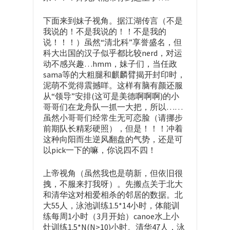
下面来到妹子视角。据江湖传言（不是
我说的！不是我说的！！不是我的
说！！！）虽然“清北科”享誉盛名，但
科大出国的汉子似乎都比较nerd，对运
动不感兴趣…hmm，妹子们，当任政
sama等的大粗腿和麒麟臂揭开封印时，
泥萌不觉得震撼咩。这样有脑有颜还服
从“领导”安排(这可是美德啊啊啊)的小
哥哥们在龙舟队一抓一大把，所以……
虽然小哥哥们经常生无可恋脸（请挪步
前期队长精彩硬照），但是！！！冲着
这种向阳而生逆风翻盘的气势，还是可
以pick一下的嘛，你说四不四！
上帝视角（虽然我也是萌新，但依旧很
拽，不服来打我呀）。先搬点关于北大
和清华这对相爱相杀的邻居的数据。北
大55人，泳池训练1.5*14小时，体能训
练每周1小时（3月开始）canoe水上小
灶训练1.5*N(N>10)小时。清华47人，泳