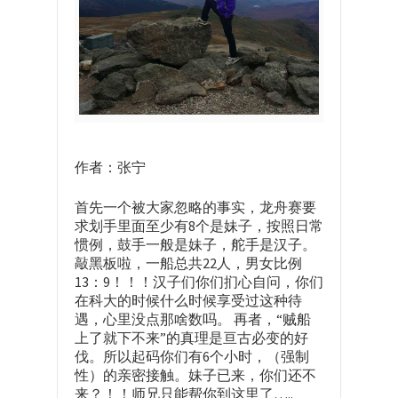
作者：张宁
首先一个被大家忽略的事实，龙舟赛要
求划手里面至少有8个是妹子，按照日常
惯例，鼓手一般是妹子，舵手是汉子。
敲黑板啦，一船总共22人，男女比例
13：9！！！汉子们你们扪心自问，你们
在科大的时候什么时候享受过这种待
遇，心里没点那啥数吗。 再者，“贼船
上了就下不来”的真理是亘古必变的好
伐。所以起码你们有6个小时，（强制
性）的亲密接触。妹子已来，你们还不
来？！！师兄只能帮你到这里了…..