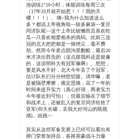
池训练1*10小时，体能训练每周三次
（17年10月就开始惹！！！我的天
哪！！！）。 咦~我为什么知道这么
多？都说上帝视角啦~~较多麻袋~~复旦
同济队呢~~这个上帝比较懒而且喜欢吃
瓜~~只喜欢相爱相杀的戏码。此前三连
冠的北大把把都是一骑绝尘，毫不费
劲。然而今年差点阴沟里翻船，最后20
米才决出胜负的（这点跟我科还是挺像
的，这说明科大有冠军像啊）。想想，
要是风水不好，北大今年丢了个冠军，
估计队长们分分钟想切腹。清华嘛，老
是被隔壁摩擦，痛定思痛，花了一年的
时间来提升实力（真心好强，两者实力
今年接近到可怕），但最后输在了细节
和战术上，还被乱入的复旦同济给抢了
亚军(仰天长啸，丢我大好河山的既视
感)。凶残~~
其实从这些军备竞赛上已经可以看出有
师门荣誉加持后，各路英豪战斗力爆