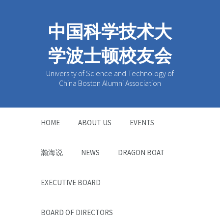
中国科学技术大
学波士顿校友会
University of Science and Technology of
China Boston Alumni Association
HOME
ABOUT US
EVENTS
瀚海说
NEWS
DRAGON BOAT
EXECUTIVE BOARD
BOARD OF DIRECTORS