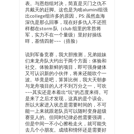
表。与恩怨组对决，简直是灭门之仇不
共戴天的赶脚。这也是为啥alumini组强
出college组许多的原因，PS: 虽然血海
深仇是那么回事，现在好多仇人不还照
样都在storm 队（club 组里的常胜将
军，实力不在一个量级）里好好操练
咩，基情四射~~~（捂脸）
说到军备竞赛，我大胆推测，兄弟姐妹
们来龙舟队大约出于两个方面：体验和
社交。体验新鲜的项目，即可强身健体
又可认识新的小伙伴，将来还能吹个一
波。毕竟是吧，算算比例，我大天朝参
与龙舟项目的人才不到万分之一，可吹
~~~其实还是本着出“玩”的态度来得。可
是来了之后才发现，这真的是个误会。
所以大家进入状态是需要时间的，不可
能一上来就跟老队员可以随时变身超级
赛亚人的。但同时纪律必然需要强调，
但是中间一不小心擦枪走火，就可能失
去几个小朋友。成绩和情怀还是需要好