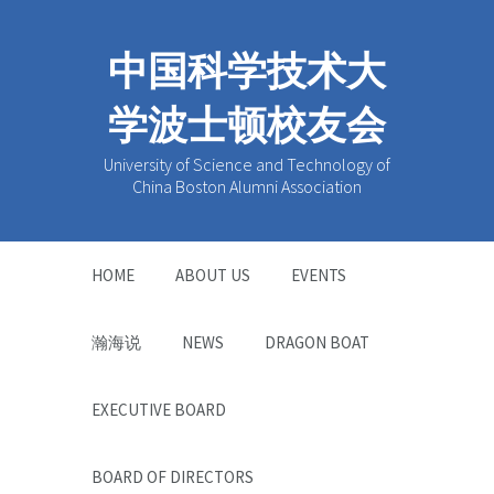
中国科学技术大
学波士顿校友会
University of Science and Technology of
China Boston Alumni Association
HOME
ABOUT US
EVENTS
瀚海说
NEWS
DRAGON BOAT
EXECUTIVE BOARD
BOARD OF DIRECTORS