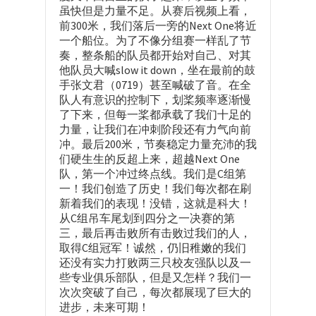
虽快但是力量不足。从赛后视频上看，
前300米，我们落后一旁的Next One将近
一个船位。为了不像分组赛一样乱了节
奏，整条船的队员都开始对自己、对其
他队员大喊slow it down，坐在最前的鼓
手张文君（0719）甚至喊破了音。在全
队人有意识的控制下，划桨频率逐渐慢
了下来，但每一桨都承载了我们十足的
力量，让我们在冲刺阶段还有力气向前
冲。最后200米，节奏稳定力量充沛的我
们硬生生的反超上来，超越Next One
队，第一个冲过终点线。我们是C组第
一！我们创造了历史！我们每次都在刷
新着我们的表现！没错，这就是科大！
从C组吊车尾划到四分之一决赛的第
三，最后再击败所有击败过我们的人，
取得C组冠军！诚然，仍旧稚嫩的我们
还没有实力打败两三只校友强队以及一
些专业俱乐部队，但是又怎样？我们一
次次突破了自己，每次都展现了巨大的
进步，未来可期！