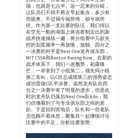
场，也就是七点半。这一迟来的分组，
让队员们不得不再次早起集合，多少有
些疲惫。不过祸兮福所倚，福兮祸所
伏。作为第一支比赛的队伍，我们得以
在空无一船的湖面上将连夜制定出的新
战术快速操练一遍，将分组赛中几欲失
控的划桨频率一再放慢，放稳。四分之
一决赛的对手是Next One龙舟俱乐部，
MIT CSSA和Boston Kwong Kow。在新的
战术体系下，我们一改颓势，初露锋
芒，一举拿到了小组第二，领先同小组
第三名8s，以C区总成绩第三的强势姿态
成功晋级C区半决赛。虽然龙舟队在四
分之一决赛中有了明显的进步，但是此
时的龙舟队仍落后Next One队6.6s，我
们仿佛看到了与专业俱乐部之间的差
距。于是回到营地后，队长和一些老队
员也顾不着休息，聚集在一起继续讨论
比赛中的不足，分析比赛形势。