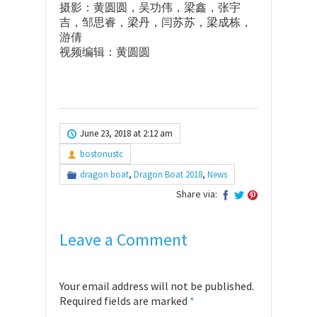
摄影：黄圆圆，吴功伟，梁鑫，张宇
吉，邹思睿，梁丹，闫苏苏，梁成栋，
游倩
视频编辑：黄圆圆
June 23, 2018 at 2:12 am
bostonustc
dragon boat
,
Dragon Boat 2018
,
News
Share via:
Leave a Comment
Your email address will not be published.
Required fields are marked
*