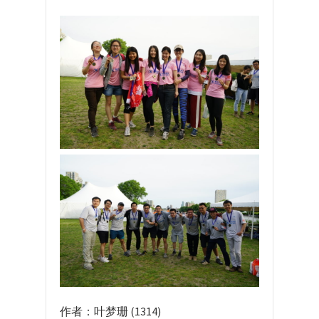
作者：叶梦珊 (1314)