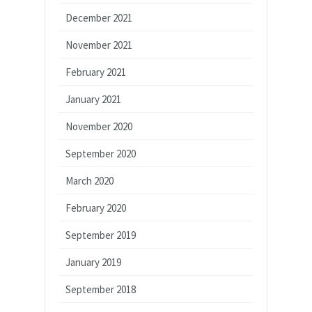
December 2021
November 2021
February 2021
January 2021
November 2020
September 2020
March 2020
February 2020
September 2019
January 2019
September 2018