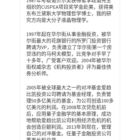
1987
年考取诺贝尔奖获得者李政道先生
CUSPEA
组织的
项目奖学金赴美，获得美
东布兰黛斯大学物理哲学博士，我的研
究方向是大分子液晶物理学。
1997
年起在华尔街从事金融投资，被华
尔街最大的花旗银行的所罗门投资银行
VP
聘请为
，负责建立了华尔街第一个房
贷违约的马柯夫模型，比竞争对手早了
2004
十多年，广受客户欢迎。
年被华尔
街权威杂志《机构投资者》评为最佳债
券分析师。
2005
年被全球最大之一的对冲基金爱趋
比凯投资公司聘请为基金经理，负责管
50
100
理
多亿美元的基金，为公司创造
多
2008
亿美元的利润。在
年次贷危机前
后，应用量子金融学的基本原理，成功
地帮助爱趋比凯公司利用经济危机的机
2013
会创造巨额利润。
年到现在，管理
自己的对冲基金。任量子金融投资公司