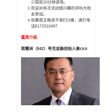
少提前
10
分钟进场。
欢迎对本次活动感兴趣的非科大校
友参加。
如果周五晚进不来
E51
楼，请打电
话
6173310497
嘉宾介绍
CEO
郭震洲（
842
）夸克金融创始人兼