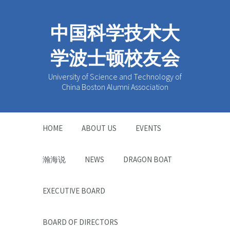
中国科学技术大
学波士顿校友会
University of Science and Technology of
China Boston Alumni Association
HOME
ABOUT US
EVENTS
瀚海说
NEWS
DRAGON BOAT
EXECUTIVE BOARD
BOARD OF DIRECTORS