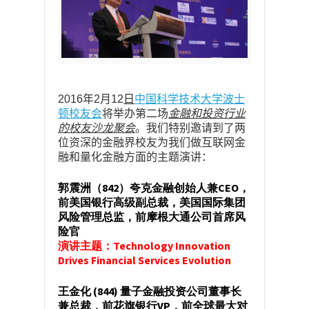
2016
年
2
月
12
日
中国科学技术大学波士
顿校友会
将举办第二场
金融和投资行业
的校友沙龙聚会
。我们特别邀请到了两
位资深的金融界校友为我们做互联网金
融和量化金融方面的主题演讲：
郭震洲（842）夸克金融创始人兼CEO，
前美国银行高级副总裁，美国国际集团
风险管理总监，前摩根大通公司首席风
险官
演讲主题：Technology Innovation
Drives Financial Services Evolution
王金化 (844) 量子金融投资公司董事长
兼总裁，前花旗银行VP，前全球最大对