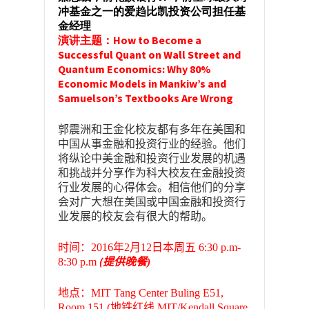
冲基金之一的爱趋比凯投资公司担任基
金经理
演讲主题：How to Become a
Successful Quant on Wall Street and
Quantum Economics: Why 80%
Economic Models in Mankiw’s and
Samuelson’s Textbooks Are Wrong
郭震洲和王金化校友都有多年在美国和
中国从事金融和投资行业的经验。他们
将纵论中美金融和投资行业发展的机遇
和挑战并分享作为科大校友在金融投资
行业发展的心得体会。相信他们的分享
会对广大想在美国或中国金融和投资行
业发展的校友会有很大的帮助。
时间：
2016
年
2
月
12
日本周五
6:30 p.m-
(
8:30 p.m
提供晚餐
)
地点：
MIT Tang Center Buling E51,
Room 151 (
地铁红线
MIT/Kendall Square