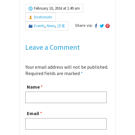
February 10, 2016 at 1:49 am
bostonustc
Share via:
Events
,
News
,
沙龙
Leave a Comment
Your email address will not be published.
Required fields are marked
*
Name
*
Email
*