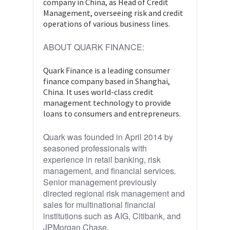
company in China, as Head of Credit
Management, overseeing risk and credit
operations of various business lines.
ABOUT QUARK FINANCE:
Quark Finance is a leading consumer
finance company based in Shanghai,
China. It uses world-class credit
management technology to provide
loans to consumers and entrepreneurs.
Quark was founded in April 2014 by
seasoned professionals with
experience in retail banking, risk
management, and financial services.
Senior management previously
directed regional risk management and
sales for multinational financial
institutions such as AIG, Citibank, and
JPMorgan Chase.