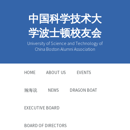
中国科学技术大
学波士顿校友会
University of Science and Technology of
China Boston Alumni Association
HOME
ABOUT US
EVENTS
瀚海说
NEWS
DRAGON BOAT
EXECUTIVE BOARD
BOARD OF DIRECTORS