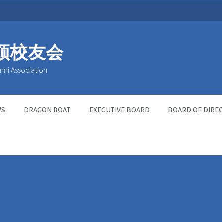
顿校友会
mni Association
WS
DRAGON BOAT
EXECUTIVE BOARD
BOARD OF DIRE