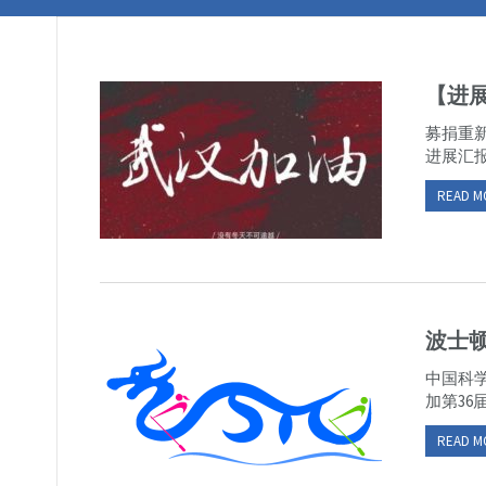
【进展
募捐重
进展汇报
READ M
波士
中国科学
加第36
READ M